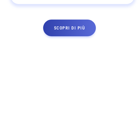
SCOPRI DI PIÙ
PERCHÉ SCEGLIERCI
Specialisti nella
lavorazione dei tubolari
Dal 1986 METALSTIL è specializzata nella lavorazione di
tubi e profili di varie dimensioni e forme, con particolare