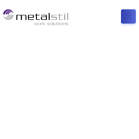
LAVORIAMO IL
TUBO DA SEMPRE
Artigianalità e tecnologia a supporto del cliente per
garantire affidabilità e flessibilità produttiva.
LAVORAZIONI